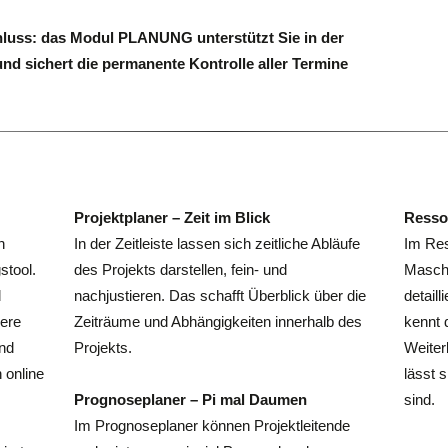
hluss: das Modul PLANUNG unterstützt Sie in der
nd sichert die permanente Kontrolle aller Termine
Projektplaner – Zeit im Blick
Resso
n
In der Zeitleiste lassen sich zeitliche Abläufe
Im Res
stool.
des Projekts darstellen, fein- und
Maschi
d
nachjustieren. Das schafft Überblick über die
detaill
sere
Zeiträume und Abhängigkeiten innerhalb des
kennt 
nd
Projekts.
Weiter
online
lässt 
Prognoseplaner – Pi mal Daumen
sind.
Im Prognoseplaner können Projektleitende