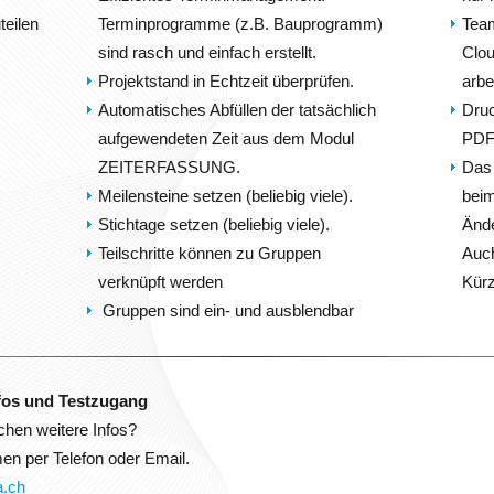
teilen
Terminprogramme (z.B. Bauprogramm)
Team
sind rasch und einfach erstellt.
Clo
Projektstand in Echtzeit überprüfen.
arbe
Automatisches Abfüllen der tatsächlich
Druc
aufgewendeten Zeit aus dem Modul
PDF,
ZEITERFASSUNG.
Das
Meilensteine setzen (beliebig viele).
beim
Stichtage setzen (beliebig viele).
Ände
Teilschritte können zu Gruppen
Auch
verknüpft werden
Kürz
Gruppen sind ein- und ausblendbar
s und Testzugang
chen weitere Infos?
en per Telefon oder Email.
a.ch