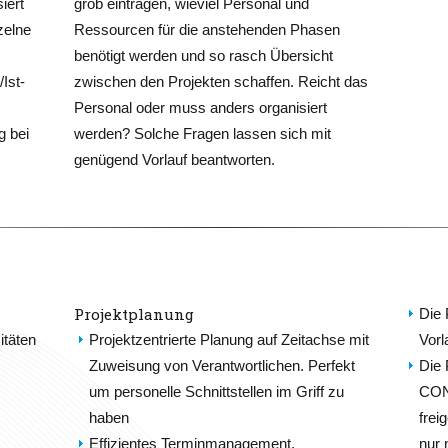
iert
grob eintragen, wieviel Personal und
zelne
Ressourcen für die anstehenden Phasen
benötigt werden und so rasch Übersicht
/Ist-
zwischen den Projekten schaffen. Reicht das
Personal oder muss anders organisiert
g bei
werden? Solche Fragen lassen sich mit
genügend Vorlauf beantworten.
Projektplanung
Die 
itäten
Projektzentrierte Planung auf Zeitachse mit
Vorl
Zuweisung von Verantwortlichen. Perfekt
Die 
um personelle Schnittstellen im Griff zu
CON
haben
frei
Effizientes Terminmanagement.
nur 